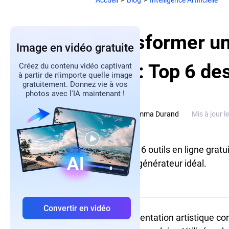
Accueil
>
Blog
>
Intelligence Artificielle
Transformer un
Image en vidéo gratuite
ligne: Top 6 de
Créez du contenu vidéo captivant
à partir de n'importe quelle image
gratuitement. Donnez vie à vos
photos avec l'IA maintenant !
Emma Durand
Mis à jour l
Découvrez 6 outils en ligne gratu
trouvez le générateur idéal.
Convertir en vidéo
Une représentation artistique co